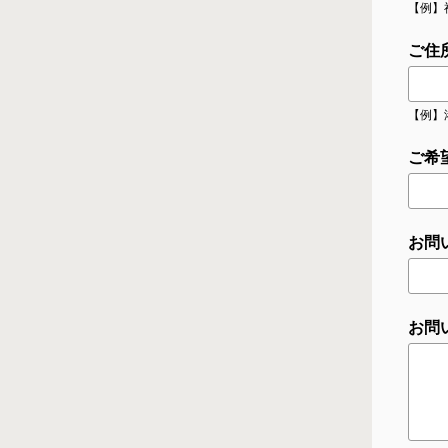
【例】
ご住
【例】
ご希
お問
お問