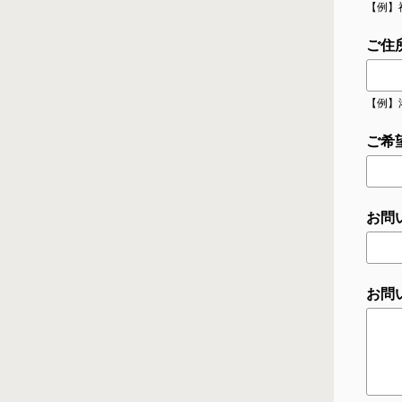
【例】
ご住
【例】
ご希
お問
お問