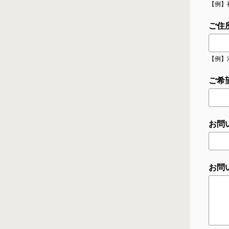
【例】
ご住
【例】
ご希
お問
お問