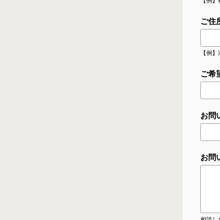
【例】
ご住
【例】
ご希
お問
お問
相談し