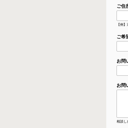
ご住
【例】
ご希
お問
お問
相談し