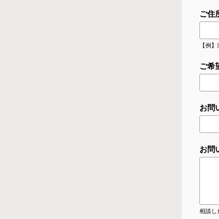
ご住
【例】
ご希
お問
お問
相談し