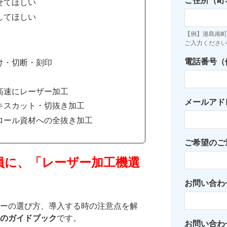
ご住所（町
せてほしい
してほしい
【例】港島南町7
ご入力ください
電話番号（例：
け・切断・刻印
高速にレーザー加工
メールアド
キスカット・切抜き加工
ロール資材への全抜き加工
ご希望のご
員に、「レーザー加工機選
お問い合わ
ーの選び方、導入する時の注意点を解
のガイドブック
です。
お問い合わ