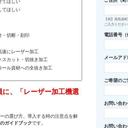
ご住所（町
せてほしい
してほしい
【例】港島南町7
ご入力ください
電話番号（例：
け・切断・刻印
高速にレーザー加工
メールアド
キスカット・切抜き加工
ロール資材への全抜き加工
ご希望のご
員に、「レーザー加工機選
お問い合わ
ーの選び方、導入する時の注意点を解
のガイドブック
です。
お問い合わ