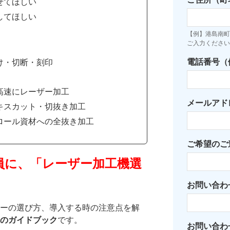
せてほしい
してほしい
【例】港島南町7
ご入力ください
電話番号（例：
け・切断・刻印
高速にレーザー加工
メールアド
キスカット・切抜き加工
ロール資材への全抜き加工
ご希望のご
員に、「レーザー加工機選
お問い合わ
ーの選び方、導入する時の注意点を解
のガイドブック
です。
お問い合わ