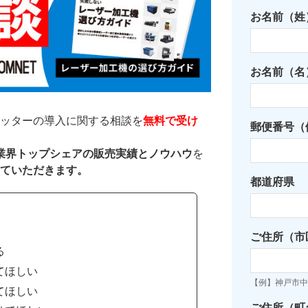
お名前（姓
お名前（名
ッターの導入に関する相談を
無料で受け
郵便番号（例
た業界トップシェアの販売実績とノウハウ
を
ていただきます。
都道府県
ご住所（市
る
てほしい
【例】神戸市中
てほしい
ご住所（町