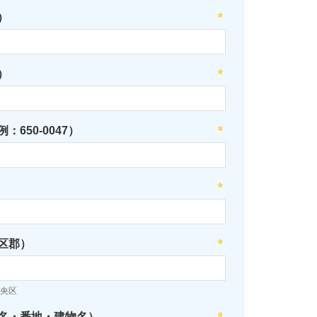
）
）
：650-0047）
区郡）
央区
名・番地・建物名）