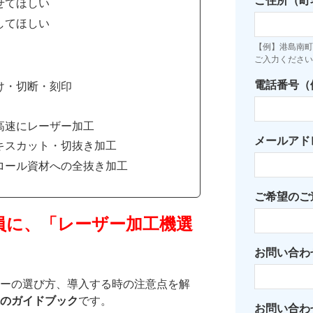
ご住所（町
せてほしい
してほしい
【例】港島南町7
ご入力ください
電話番号（例：
け・切断・刻印
高速にレーザー加工
メールアド
キスカット・切抜き加工
ロール資材への全抜き加工
ご希望のご
員に、「レーザー加工機選
お問い合わ
ーの選び方、導入する時の注意点を解
のガイドブック
です。
お問い合わ