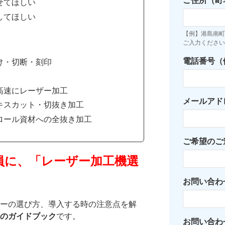
ご住所（町
せてほしい
してほしい
【例】港島南町7
ご入力ください
電話番号（例：
け・切断・刻印
高速にレーザー加工
メールアド
キスカット・切抜き加工
ロール資材への全抜き加工
ご希望のご
員に、「レーザー加工機選
お問い合わ
ーの選び方、導入する時の注意点を解
のガイドブック
です。
お問い合わ