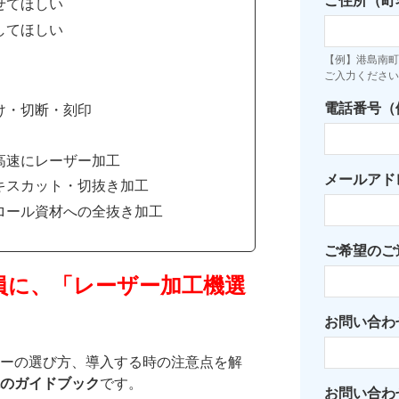
ご住所（町
せてほしい
してほしい
【例】港島南町7
ご入力ください
電話番号（例：
け・切断・刻印
高速にレーザー加工
メールアド
キスカット・切抜き加工
ロール資材への全抜き加工
ご希望のご
員に、「レーザー加工機選
お問い合わ
ーの選び方、導入する時の注意点を解
のガイドブック
です。
お問い合わ