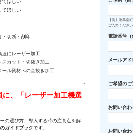
ご住所（町
せてほしい
してほしい
【例】港島南町7
ご入力ください
電話番号（例：
け・切断・刻印
高速にレーザー加工
メールアド
キスカット・切抜き加工
ロール資材への全抜き加工
ご希望のご
員に、「レーザー加工機選
お問い合わ
ーの選び方、導入する時の注意点を解
のガイドブック
です。
お問い合わ