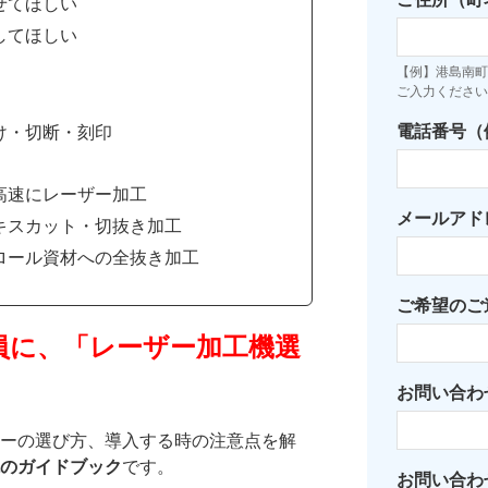
せてほしい
してほしい
【例】港島南町7
ご入力ください
電話番号（例：
け・切断・刻印
高速にレーザー加工
メールアド
キスカット・切抜き加工
ロール資材への全抜き加工
ご希望のご
員に、「レーザー加工機選
お問い合わ
ーの選び方、導入する時の注意点を解
のガイドブック
です。
お問い合わ