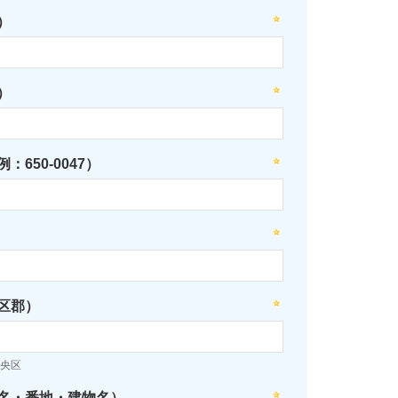
）
）
：650-0047）
区郡）
央区
名・番地・建物名）