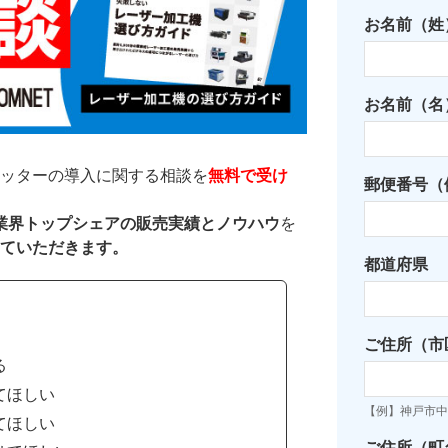
お名前（姓
お名前（名
ッターの導入に関する相談を
無料で受け
郵便番号（例
た業界トップシェアの販売実績とノウハウ
を
ていただきます。
都道府県
ご住所（市
る
てほしい
【例】神戸市中
てほしい
ご住所（町