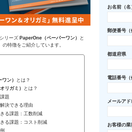
お名前（名
郵便番号（例
Iシリーズ
PaperOne（ペーパーワン）
と
）
の特徴をご紹介しています。
都道府県
電話番号（例：
パーワン）
とは？
I（オリガミ）
とは？
の課題
メールアド
題を解決できる理由
決できる課題：工数削減
決できる課題：コスト削減
お客様の業
事例