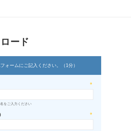
ンロード
記フォームにご記入ください。（1分）
名をご入力ください
）