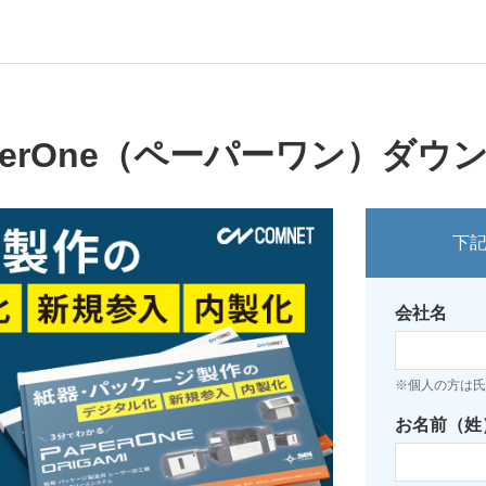
perOne（ペーパーワン）ダウ
下
会社名
※個人の方は氏
お名前（姓