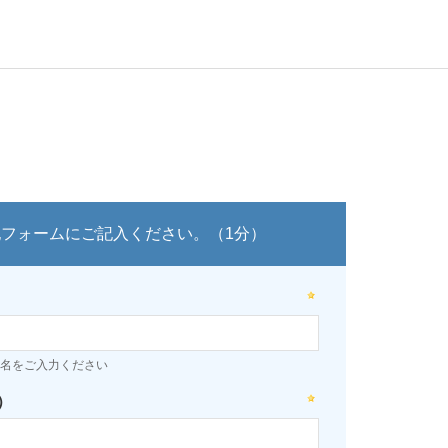
記フォームにご記入ください。（1分）
名をご入力ください
）